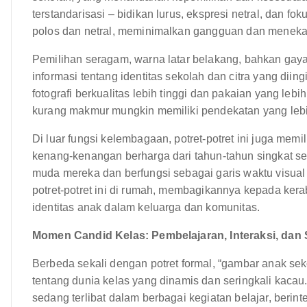
terstandarisasi – bidikan lurus, ekspresi netral, dan f
polos dan netral, meminimalkan gangguan dan meneka
Pemilihan seragam, warna latar belakang, bahkan gay
informasi tentang identitas sekolah dan citra yang di
fotografi berkualitas lebih tinggi dan pakaian yang leb
kurang makmur mungkin memiliki pendekatan yang lebi
Di luar fungsi kelembagaan, potret-potret ini juga memi
kenang-kenangan berharga dari tahun-tahun singkat 
muda mereka dan berfungsi sebagai garis waktu visua
potret-potret ini di rumah, membagikannya kepada ke
identitas anak dalam keluarga dan komunitas.
Momen Candid Kelas: Pembelajaran, Interaksi, dan S
Berbeda sekali dengan potret formal, “gambar anak s
tentang dunia kelas yang dinamis dan seringkali kac
sedang terlibat dalam berbagai kegiatan belajar, ber