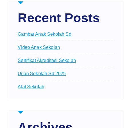
Recent Posts
Gambar Anak Sekolah Sd
Video Anak Sekolah
Sertifikat Akreditasi Sekolah
Ujian Sekolah Sd 2025
Alat Sekolah
Archives