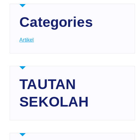
Categories
Artikel
TAUTAN
SEKOLAH