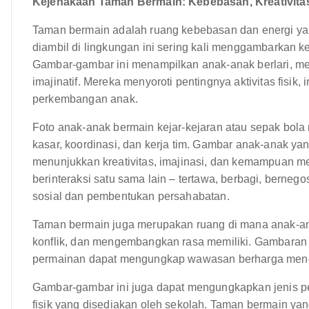
Kejenakaan Taman Bermain: Kebebasan, Kreativita
Taman bermain adalah ruang kebebasan dan energi yan
diambil di lingkungan ini sering kali menggambarkan 
Gambar-gambar ini menampilkan anak-anak berlari, me
imajinatif. Mereka menyoroti pentingnya aktivitas fisik, 
perkembangan anak.
Foto anak-anak bermain kejar-kejaran atau sepak bo
kasar, koordinasi, dan kerja tim. Gambar anak-anak y
menunjukkan kreativitas, imajinasi, dan kemampuan
berinteraksi satu sama lain – tertawa, berbagi, bern
sosial dan pembentukan persahabatan.
Taman bermain juga merupakan ruang di mana anak-ana
konflik, dan mengembangkan rasa memiliki. Gambaran a
permainan dapat mengungkap wawasan berharga menge
Gambar-gambar ini juga dapat mengungkapkan jenis per
fisik yang disediakan oleh sekolah. Taman bermain ya