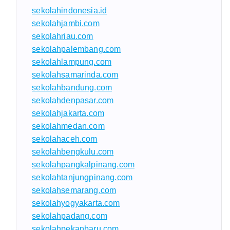
sekolahindonesia.id
sekolahjambi.com
sekolahriau.com
sekolahpalembang.com
sekolahlampung.com
sekolahsamarinda.com
sekolahbandung.com
sekolahdenpasar.com
sekolahjakarta.com
sekolahmedan.com
sekolahaceh.com
sekolahbengkulu.com
sekolahpangkalpinang.com
sekolahtanjungpinang.com
sekolahsemarang.com
sekolahyogyakarta.com
sekolahpadang.com
sekolahpekanbaru.com