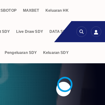
SBOTOP
MAXBET
Keluaran HK
t SDY
Live Draw SDY
DATA SDY
Pengeluaran SDY
Keluaran SDY