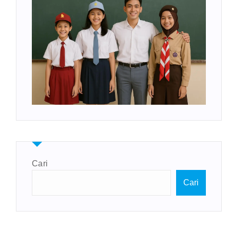
Cari
Cari