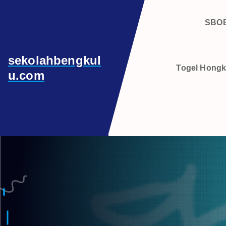
S
k
SBO
i
p
t
sekolahbengkul
Togel Hong
o
u.com
c
o
n
t
e
n
t