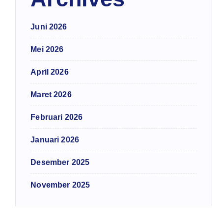
Juni 2026
Mei 2026
April 2026
Maret 2026
Februari 2026
Januari 2026
Desember 2025
November 2025