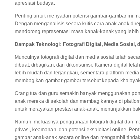
apresiasi budaya.
Penting untuk menyadari potensi gambar-gambar ini m
Dengan menganalisis secara kritis cara anak-anak dire
mendorong representasi masa kanak-kanak yang lebih in
Dampak Teknologi: Fotografi Digital, Media Sosial, 
Munculnya fotografi digital dan media sosial telah se
dibuat, dibagikan, dan dikonsumsi. Kamera digital t
lebih mudah dan terjangkau, sementara platform media
membagikan gambar-gambar tersebut kepada khalayak 
Orang tua dan guru semakin banyak menggunakan ponse
anak mereka di sekolah dan membagikannya di platfor
untuk merayakan prestasi anak-anak, menunjukkan ba
Namun, meluasnya penggunaan fotografi digital dan m
privasi, keamanan, dan potensi eksploitasi online. Pen
gambar anak-anak secara online dan mengambil tindak