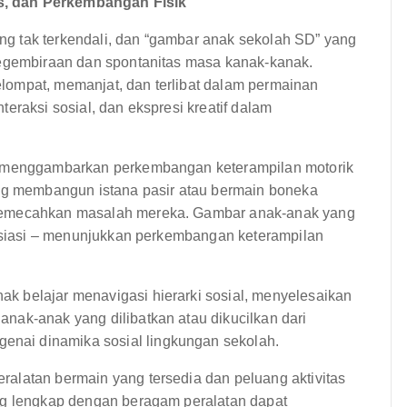
s, dan Perkembangan Fisik
g tak terkendali, dan “gambar anak sekolah SD” yang
kegembiraan dan spontanitas masa kanak-kanak.
lompat, memanjat, dan terlibat dalam permainan
interaksi sosial, dan ekspresi kreatif dalam
la menggambarkan perkembangan keterampilan motorik
ang membangun istana pasir atau bermain boneka
 memecahkan masalah mereka. Gambar anak-anak yang
egosiasi – menunjukkan perkembangan keterampilan
k belajar menavigasi hierarki sosial, menyelesaikan
nak-anak yang dilibatkan atau dikucilkan dari
nai dinamika sosial lingkungan sekolah.
alatan bermain yang tersedia dan peluang aktivitas
ng lengkap dengan beragam peralatan dapat