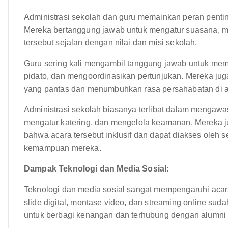
Administrasi sekolah dan guru memainkan peran pent
Mereka bertanggung jawab untuk mengatur suasana, 
tersebut sejalan dengan nilai dan misi sekolah.
Guru sering kali mengambil tanggung jawab untuk m
pidato, dan mengoordinasikan pertunjukan. Mereka jug
yang pantas dan menumbuhkan rasa persahabatan di an
Administrasi sekolah biasanya terlibat dalam mengawas
mengatur katering, dan mengelola keamanan. Mereka 
bahwa acara tersebut inklusif dan dapat diakses oleh s
kemampuan mereka.
Dampak Teknologi dan Media Sosial:
Teknologi dan media sosial sangat mempengaruhi acar
slide digital, montase video, dan streaming online s
untuk berbagi kenangan dan terhubung dengan alumni y