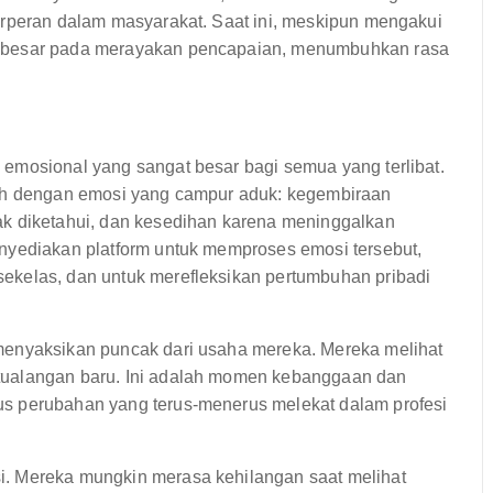
erperan dalam masyarakat. Saat ini, meskipun mengakui
h besar pada merayakan pencapaian, menumbuhkan rasa
emosional yang sangat besar bagi semua yang terlibat.
nuh dengan emosi yang campur aduk: kegembiraan
ak diketahui, dan kesedihan karena meninggalkan
nyediakan platform untuk memproses emosi tersebut,
ekelas, dan untuk merefleksikan pertumbuhan pribadi
menyaksikan puncak dari usaha mereka. Mereka melihat
tualangan baru. Ini adalah momen kebanggaan dan
s perubahan yang terus-menerus melekat dalam profesi
. Mereka mungkin merasa kehilangan saat melihat