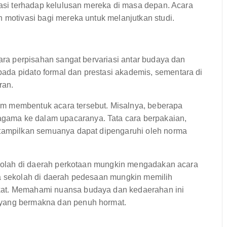
ipasi terhadap kelulusan mereka di masa depan. Acara
n motivasi bagi mereka untuk melanjutkan studi.
cara perpisahan sangat bervariasi antar budaya dan
da pidato formal dan prestasi akademis, sementara di
ran.
m membentuk acara tersebut. Misalnya, beberapa
ama ke dalam upacaranya. Tata cara berpakaian,
itampilkan semuanya dapat dipengaruhi oleh norma
Sekolah di daerah perkotaan mungkin mengadakan acara
ra sekolah di daerah pedesaan mungkin memilih
kat. Memahami nuansa budaya dan kedaerahan ini
 yang bermakna dan penuh hormat.