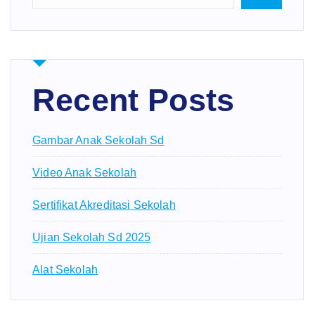
Recent Posts
Gambar Anak Sekolah Sd
Video Anak Sekolah
Sertifikat Akreditasi Sekolah
Ujian Sekolah Sd 2025
Alat Sekolah