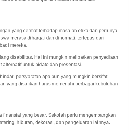
gan yang cermat terhadap masalah etika dan perlunya
swa merasa dihargai dan dihormati, terlepas dari
ibadi mereka.
ang disabilitas. Hal ini mungkin melibatkan penyediaan
t alternatif untuk pidato dan presentasi.
hindari persyaratan apa pun yang mungkin bersifat
anan yang disajikan harus memenuhi berbagai kebutuhan
a finansial yang besar. Sekolah perlu mengembangkan
ering, hiburan, dekorasi, dan pengeluaran lainnya.