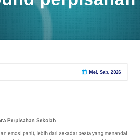
Mei, Sab, 2026
ra Perpisahan Sekolah
an emosi pahit, lebih dari sekadar pesta yang menandai