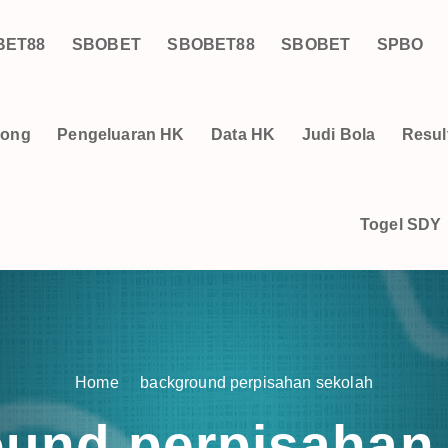
BET88
SBOBET
SBOBET88
SBOBET
SPBO
kong
Pengeluaran HK
Data HK
Judi Bola
Resul
Togel SDY
Home
background perpisahan sekolah
und perpisahan