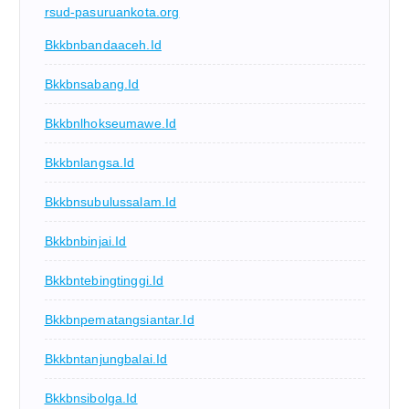
rsud-pasuruankota.org
Bkkbnbandaaceh.id
Bkkbnsabang.id
Bkkbnlhokseumawe.id
Bkkbnlangsa.id
Bkkbnsubulussalam.id
Bkkbnbinjai.id
Bkkbntebingtinggi.id
Bkkbnpematangsiantar.id
Bkkbntanjungbalai.id
Bkkbnsibolga.id