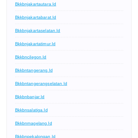
Bkkbnjakartautara.id
Bkkbnjakartabarat.id
Bkkbnjakartaselatan.id
Bkkbnjakartatimur.id
Bkkbncilegon.id
Bkkbntangerang.id
Bkkbntangerangselatan.id
Bkkbnbanjar.id
Bkkbnsalatiga.id
Bkkbnmagelang.id
Bkkbnpekalongan.id