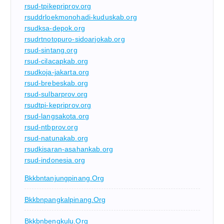
rsud-tpikepriprov.org
rsuddrloekmonohadi-kuduskab.org
rsudksa-depok.org
rsudrtnotopuro-sidoarjokab.org
rsud-sintang.org
rsud-cilacapkab.org
rsudkoja-jakarta.org
rsud-brebeskab.org
rsud-sulbarprov.org
rsudtpi-kepriprov.org
rsud-langsakota.org
rsud-ntbprov.org
rsud-natunakab.org
rsudkisaran-asahankab.org
rsud-indonesia.org
Bkkbntanjungpinang.org
Bkkbnpangkalpinang.org
Bkkbnbengkulu.org