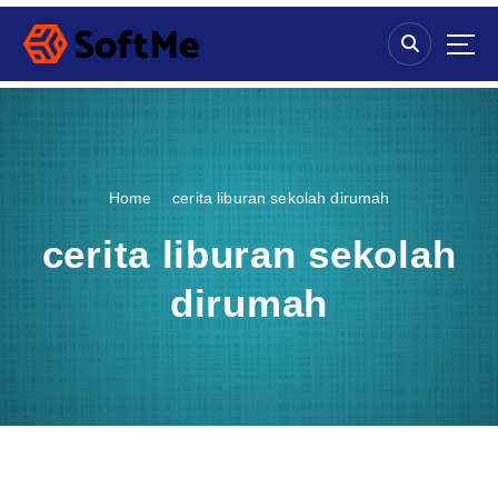
S
k
i
p
t
o
c
o
Home
cerita liburan sekolah dirumah
n
t
cerita liburan sekolah
e
n
dirumah
t