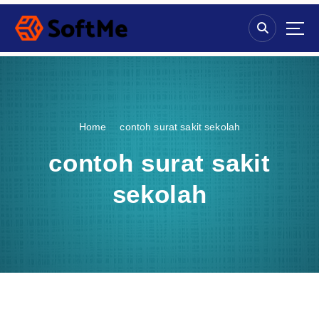
S
k
i
p
t
o
c
o
Home
contoh surat sakit sekolah
n
t
contoh surat sakit
e
n
sekolah
t