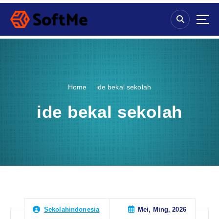
S
k
i
p
t
o
c
o
Home
ide bekal sekolah
n
t
ide bekal sekolah
e
n
t
Mei, Ming, 2026
Sekolahindonesia