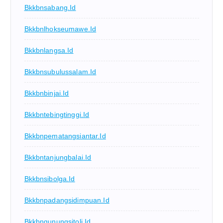
Bkkbnsabang.id
Bkkbnlhokseumawe.id
Bkkbnlangsa.id
Bkkbnsubulussalam.id
Bkkbnbinjai.id
Bkkbntebingtinggi.id
Bkkbnpematangsiantar.id
Bkkbntanjungbalai.id
Bkkbnsibolga.id
Bkkbnpadangsidimpuan.id
Bkkbngunungsitoli.id