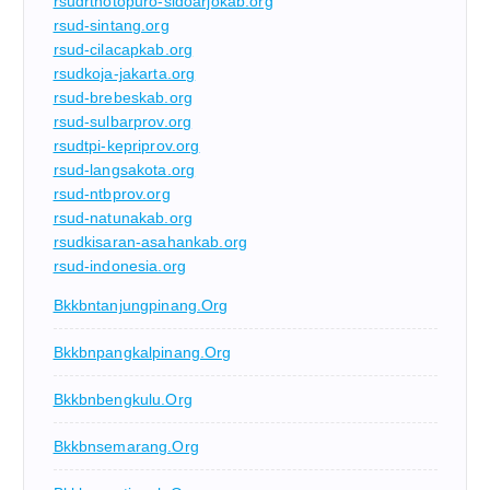
rsudrtnotopuro-sidoarjokab.org
rsud-sintang.org
rsud-cilacapkab.org
rsudkoja-jakarta.org
rsud-brebeskab.org
rsud-sulbarprov.org
rsudtpi-kepriprov.org
rsud-langsakota.org
rsud-ntbprov.org
rsud-natunakab.org
rsudkisaran-asahankab.org
rsud-indonesia.org
Bkkbntanjungpinang.org
Bkkbnpangkalpinang.org
Bkkbnbengkulu.org
Bkkbnsemarang.org