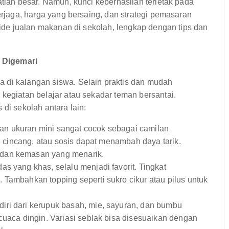
atlah besar. Namun, kunci keberhasilan terletak pada
terjaga, harga yang bersaing, dan strategi pemasaran
i ide jualan makanan di sekolah, lengkap dengan tips dan
 Digemari
 di kalangan siswa. Selain praktis dan mudah
 kegiatan belajar atau sekadar teman bersantai.
 di sekolah antara lain:
an ukuran mini sangat cocok sebagai camilan
ng cincang, atau sosis dapat menambah daya tarik.
 dan kemasan yang menarik.
s yang khas, selalu menjadi favorit. Tingkat
 Tambahkan topping seperti sukro cikur atau pilus untuk
ri dari kerupuk basah, mie, sayuran, dan bumbu
cuaca dingin. Variasi seblak bisa disesuaikan dengan