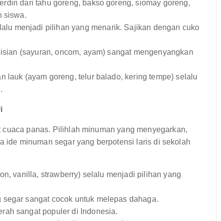
diri dari tahu goreng, bakso goreng, siomay goreng,
n siswa.
lu menjadi pilihan yang menarik. Sajikan dengan cuko
n isian (sayuran, oncom, ayam) sangat mengenyangkan
 lauk (ayam goreng, telur balado, kering tempe) selalu
.
i
t cuaca panas. Pilihlah minuman yang menyegarkan,
a ide minuman segar yang berpotensi laris di sekolah
n, vanilla, strawberry) selalu menjadi pilihan yang
 segar sangat cocok untuk melepas dahaga.
rah sangat populer di Indonesia.