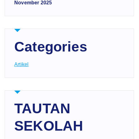
November 2025
Categories
Artikel
TAUTAN
SEKOLAH