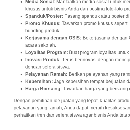
Media Sosial:
Manfaatkan media sosial untuk me
khusus untuk bisnis Anda dan posting foto-foto p
Spanduk/Poster:
Pasang spanduk atau poster di l
Promo Khusus:
Tawarkan promo khusus seperti d
bundling produk.
Kerjasama dengan OSIS:
Bekerjasama dengan O
acara sekolah.
Loyalitas Program:
Buat program loyalitas untu
Inovasi Produk:
Terus berinovasi dengan mencip
dengan selera siswa.
Pelayanan Ramah:
Berikan pelayanan yang ram
Kebersihan:
Jaga kebersihan tempat berjualan d
Harga Bersaing:
Tawarkan harga yang bersaing 
Dengan pemilihan ide jualan yang tepat, kualitas produk
pelayanan yang ramah, Anda dapat meraih kesuksesan 
perhatikan tren dan selera siswa agar bisnis Anda tet