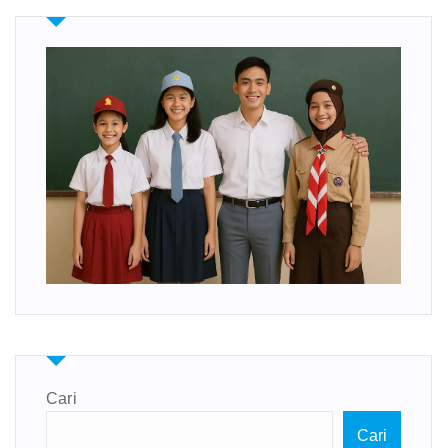
Cari
Cari