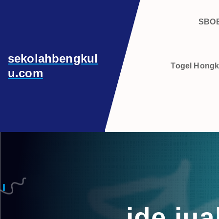
S
k
SBO
i
p
t
sekolahbengkul
Togel Hong
o
u.com
c
o
n
t
e
n
t
ide ju