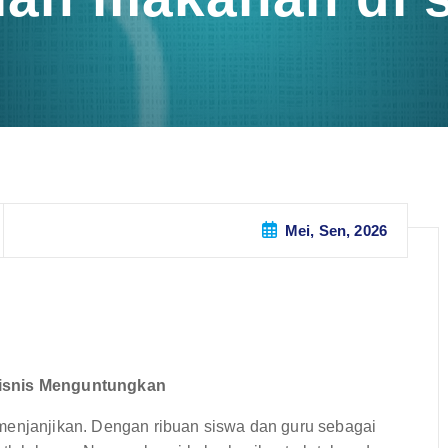
Mei, Sen, 2026
Bisnis Menguntungkan
menjanjikan. Dengan ribuan siswa dan guru sebagai