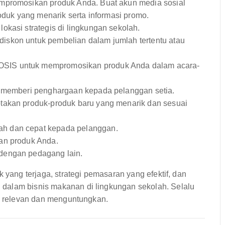
mpromosikan produk Anda. Buat akun media sosial
roduk yang menarik serta informasi promo.
okasi strategis di lingkungan sekolah.
iskon untuk pembelian dalam jumlah tertentu atau
SIS untuk mempromosikan produk Anda dalam acara-
k memberi penghargaan kepada pelanggan setia.
takan produk-produk baru yang menarik dan sesuai
ah dan cepat kepada pelanggan.
an produk Anda.
dengan pedagang lain.
 yang terjaga, strategi pemasaran yang efektif, dan
dalam bisnis makanan di lingkungan sekolah. Selalu
ap relevan dan menguntungkan.