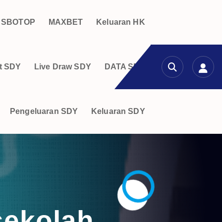
SBOTOP
MAXBET
Keluaran HK
t SDY
Live Draw SDY
DATA SDY
Pengeluaran SDY
Keluaran SDY
sekolah