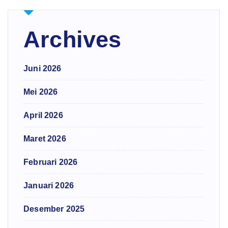
Archives
Juni 2026
Mei 2026
April 2026
Maret 2026
Februari 2026
Januari 2026
Desember 2025