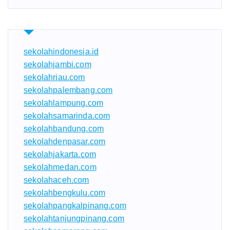
sekolahindonesia.id
sekolahjambi.com
sekolahriau.com
sekolahpalembang.com
sekolahlampung.com
sekolahsamarinda.com
sekolahbandung.com
sekolahdenpasar.com
sekolahjakarta.com
sekolahmedan.com
sekolahaceh.com
sekolahbengkulu.com
sekolahpangkalpinang.com
sekolahtanjungpinang.com