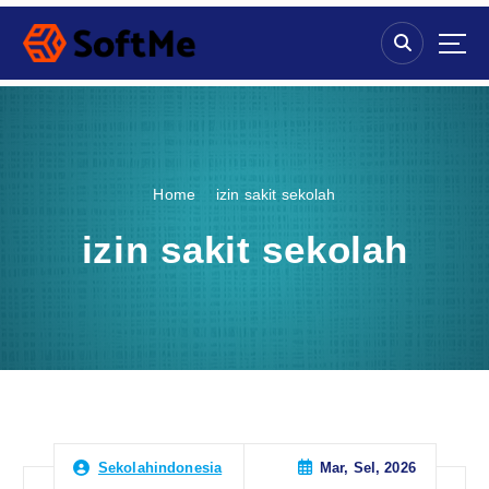
S
k
i
p
t
o
c
o
Home
izin sakit sekolah
n
t
izin sakit sekolah
e
n
t
Mar, Sel, 2026
Sekolahindonesia