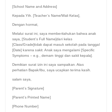
[School Name and Address]
Kepada Yth. [Teacher’s Name/Wali Kelas],
Dengan hormat,
Melalui surat ini, saya memberitahukan bahwa anak
saya, [Student’s Full Name]dari kelas
[Class/Grade]tidak dapat masuk sekolah pada tanggal
[Date] karena sakit. Anak saya mengalami [Specific
Symptoms – e.g., demam tinggi dan sakit kepala].
Demikian surat izin ini saya sampaikan. Atas
perhatian Bapak/Ibu, saya ucapkan terima kasih.
salam saya,
[Parent’s Signature]
[Parent’s Printed Name]
[Phone Number]