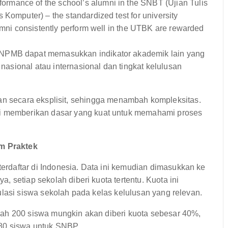
ormance of the school’s alumni in the SNBT (Ujian Tulis
Komputer) – the standardized test for university
umni consistently perform well in the UTBK are rewarded
NPMB dapat memasukkan indikator akademik lain yang
 nasional atau internasional dan tingkat kelulusan
kapkan secara eksplisit, sehingga menambah kompleksitas.
memberikan dasar yang kuat untuk memahami proses
m Praktek
rdaftar di Indonesia. Data ini kemudian dimasukkan ke
 setiap sekolah diberi kuota tertentu. Kuota ini
ulasi siswa sekolah pada kelas kelulusan yang relevan.
lah 200 siswa mungkin akan diberi kuota sebesar 40%,
 80 siswa untuk SNBP.