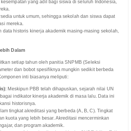
kesempatan yang adil bagi siswa di seluruh Indonesia,
reka.
rsedia untuk umum, sehingga sekolah dan siswa dapat
asi mereka.
 data historis kinerja akademik masing-masing sekolah,
Lebih Dalam
tkan setiap tahun oleh panitia SNPMB (Seleksi
eter dan bobot spesifiknya mungkin sedikit berbeda
Komponen inti biasanya meliputi:
is):
Meskipun PBB telah dihapuskan, sejarah nilai UN
agai indikator kinerja akademik di masa lalu. Data ini
ansi historisnya.
am tingkat akreditasi yang berbeda (A, B, C). Tingkat
an kuota yang lebih besar. Akreditasi mencerminkan
pengajar, dan program akademik.