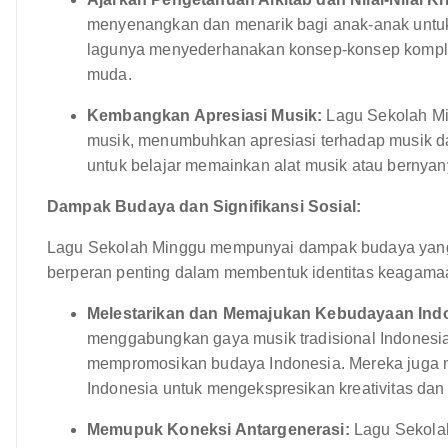
menyenangkan dan menarik bagi anak-anak untuk bel
lagunya menyederhanakan konsep-konsep komple
muda.
Kembangkan Apresiasi Musik:
Lagu Sekolah Mi
musik, menumbuhkan apresiasi terhadap musik da
untuk belajar memainkan alat musik atau bernyan
Dampak Budaya dan Signifikansi Sosial:
Lagu Sekolah Minggu mempunyai dampak budaya yang s
berperan penting dalam membentuk identitas keagamaan
Melestarikan dan Memajukan Kebudayaan Ind
menggabungkan gaya musik tradisional Indonesi
mempromosikan budaya Indonesia. Mereka juga 
Indonesia untuk mengekspresikan kreativitas dan
Memupuk Koneksi Antargenerasi:
Lagu Sekolah