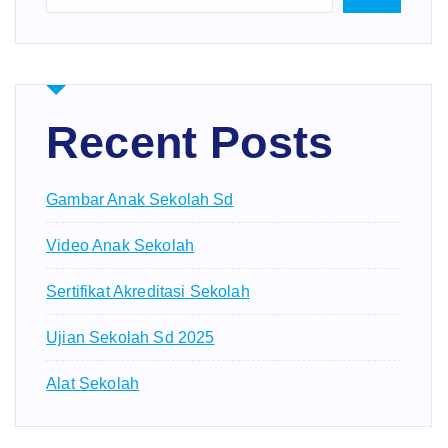
Recent Posts
Gambar Anak Sekolah Sd
Video Anak Sekolah
Sertifikat Akreditasi Sekolah
Ujian Sekolah Sd 2025
Alat Sekolah