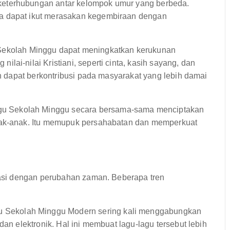
eterhubungan antar kelompok umur yang berbeda.
a dapat ikut merasakan kegembiraan dengan
ekolah Minggu dapat meningkatkan kerukunan
ai-nilai Kristiani, seperti cinta, kasih sayang, dan
an dapat berkontribusi pada masyarakat yang lebih damai
u Sekolah Minggu secara bersama-sama menciptakan
nak-anak. Itu memupuk persahabatan dan memperkuat
si dengan perubahan zaman. Beberapa tren
 Sekolah Minggu Modern sering kali menggabungkan
dan elektronik. Hal ini membuat lagu-lagu tersebut lebih