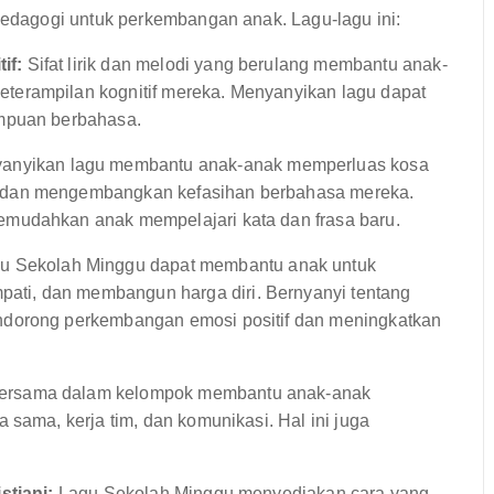
dagogi untuk perkembangan anak. Lagu-lagu ini:
if:
Sifat lirik dan melodi yang berulang membantu anak-
terampilan kognitif mereka. Menyanyikan lagu dapat
ampuan berbahasa.
anyikan lagu membantu anak-anak memperluas kosa
 dan mengembangkan kefasihan berbahasa mereka.
emudahkan anak mempelajari kata dan frasa baru.
u Sekolah Minggu dapat membantu anak untuk
ti, dan membangun harga diri. Bernyanyi tentang
ndorong perkembangan emosi positif dan meningkatkan
ersama dalam kelompok membantu anak-anak
 sama, kerja tim, dan komunikasi. Hal ini juga
stiani:
Lagu Sekolah Minggu menyediakan cara yang