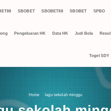
BET88
SBOBET
SBOBET88
SBOBET
SPBO
kong
Pengeluaran HK
Data HK
Judi Bola
Resul
Togel SDY
Home
lagu sekolah minggu
gu sekolah min