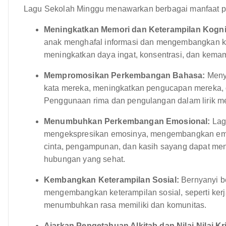
Lagu Sekolah Minggu menawarkan berbagai manfaat pe
Meningkatkan Memori dan Keterampilan Kognit
anak menghafal informasi dan mengembangkan ke
meningkatkan daya ingat, konsentrasi, dan kem
Mempromosikan Perkembangan Bahasa:
Meny
kata mereka, meningkatkan pengucapan mereka,
Penggunaan rima dan pengulangan dalam lirik m
Menumbuhkan Perkembangan Emosional:
Lag
mengekspresikan emosinya, mengembangkan empa
cinta, pengampunan, dan kasih sayang dapat me
hubungan yang sehat.
Kembangkan Keterampilan Sosial:
Bernyanyi b
mengembangkan keterampilan sosial, seperti kerja
menumbuhkan rasa memiliki dan komunitas.
Ajarkan Pengetahuan Alkitab dan Nilai-Nilai Kri