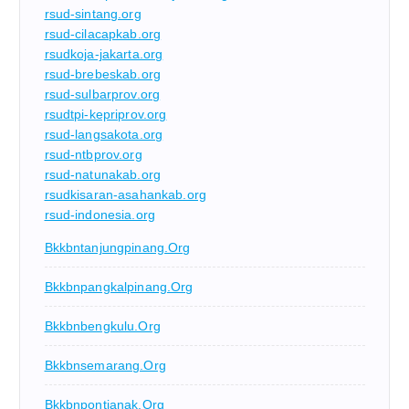
rsud-sintang.org
rsud-cilacapkab.org
rsudkoja-jakarta.org
rsud-brebeskab.org
rsud-sulbarprov.org
rsudtpi-kepriprov.org
rsud-langsakota.org
rsud-ntbprov.org
rsud-natunakab.org
rsudkisaran-asahankab.org
rsud-indonesia.org
Bkkbntanjungpinang.org
Bkkbnpangkalpinang.org
Bkkbnbengkulu.org
Bkkbnsemarang.org
Bkkbnpontianak.org