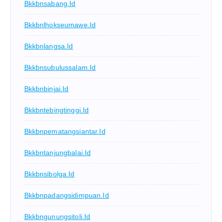
Bkkbnsabang.id
Bkkbnlhokseumawe.id
Bkkbnlangsa.id
Bkkbnsubulussalam.id
Bkkbnbinjai.id
Bkkbntebingtinggi.id
Bkkbnpematangsiantar.id
Bkkbntanjungbalai.id
Bkkbnsibolga.id
Bkkbnpadangsidimpuan.id
Bkkbngunungsitoli.id