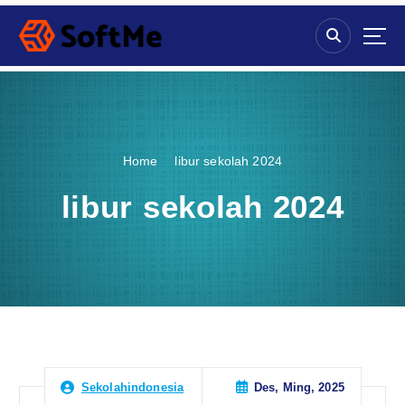
S
k
i
p
t
o
c
o
Home
libur sekolah 2024
n
t
libur sekolah 2024
e
n
t
Des, Ming, 2025
Sekolahindonesia