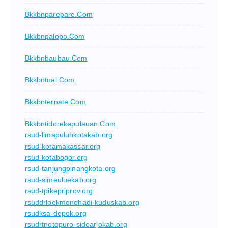
Bkkbnparepare.com
Bkkbnpalopo.com
Bkkbnbaubau.com
Bkkbntual.com
Bkkbnternate.com
Bkkbntidorekepulauan.com
rsud-limapuluhkotakab.org
rsud-kotamakassar.org
rsud-kotabogor.org
rsud-tanjungpinangkota.org
rsud-simeuluekab.org
rsud-tpikepriprov.org
rsuddrloekmonohadi-kuduskab.org
rsudksa-depok.org
rsudrtnotopuro-sidoarjokab.org