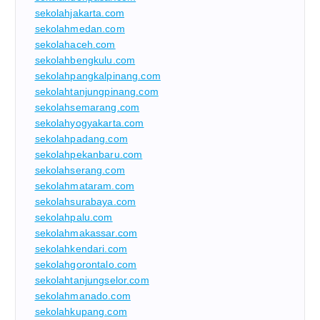
sekolahjakarta.com
sekolahmedan.com
sekolahaceh.com
sekolahbengkulu.com
sekolahpangkalpinang.com
sekolahtanjungpinang.com
sekolahsemarang.com
sekolahyogyakarta.com
sekolahpadang.com
sekolahpekanbaru.com
sekolahserang.com
sekolahmataram.com
sekolahsurabaya.com
sekolahpalu.com
sekolahmakassar.com
sekolahkendari.com
sekolahgorontalo.com
sekolahtanjungselor.com
sekolahmanado.com
sekolahkupang.com