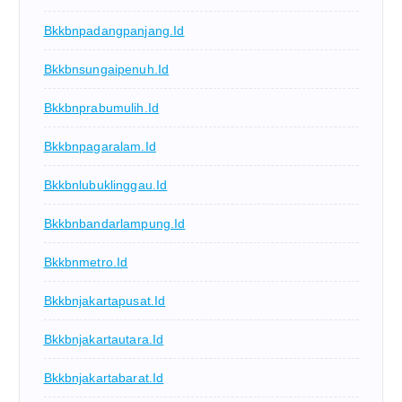
Bkkbnpadangpanjang.id
Bkkbnsungaipenuh.id
Bkkbnprabumulih.id
Bkkbnpagaralam.id
Bkkbnlubuklinggau.id
Bkkbnbandarlampung.id
Bkkbnmetro.id
Bkkbnjakartapusat.id
Bkkbnjakartautara.id
Bkkbnjakartabarat.id