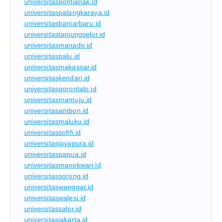
universitaspontianak.id
universitaspalangkaraya.id
universitasbanjarbaru.id
universitastanjungselor.id
universitasmanado.id
universitaspalu.id
universitasmakassar.id
universitaskendari.id
universitasgorontalo.id
universitasmamuju.id
universitasambon.id
universitasmaluku.id
universitassofifi.id
universitasjayapura.id
universitaspapua.id
universitasmanokwari.id
universitassorong.id
universitaswanggar.id
universitaswalesi.id
universitassalor.id
universitasjakarta.id