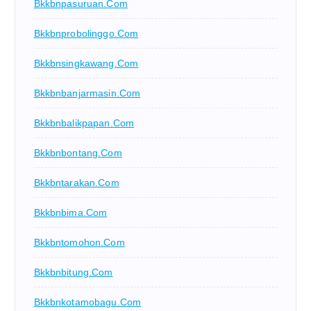
Bkkbnpasuruan.com
Bkkbnprobolinggo.com
Bkkbnsingkawang.com
Bkkbnbanjarmasin.com
Bkkbnbalikpapan.com
Bkkbnbontang.com
Bkkbntarakan.com
Bkkbnbima.com
Bkkbntomohon.com
Bkkbnbitung.com
Bkkbnkotamobagu.com