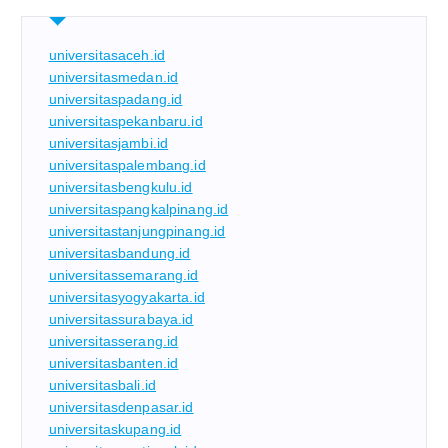
universitasaceh.id
universitasmedan.id
universitaspadang.id
universitaspekanbaru.id
universitasjambi.id
universitaspalembang.id
universitasbengkulu.id
universitaspangkalpinang.id
universitastanjungpinang.id
universitasbandung.id
universitassemarang.id
universitasyogyakarta.id
universitassurabaya.id
universitasserang.id
universitasbanten.id
universitasbali.id
universitasdenpasar.id
universitaskupang.id