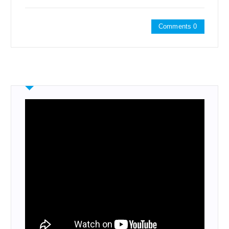
Comments 0