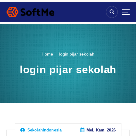
S
k
i
p
t
o
c
o
Home
login pijar sekolah
n
t
login pijar sekolah
e
n
t
Mei, Kam, 2026
Sekolahindonesia