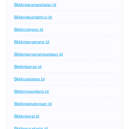
Bkkbnjakartaselatan.id
Bkkbnjakartatimur.id
Bkkbncilegon.id
Bkkbntangerang.id
Bkkbntangerangselatan.id
Bkkbnbanjar.id
Bkkbnsalatiga.id
Bkkbnmagelang.id
Bkkbnpekalongan.id
Bkkbntegal.id
Bkkbnsurakarta.id