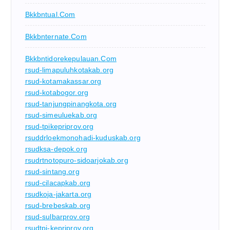
Bkkbntual.com
Bkkbnternate.com
Bkkbntidorekepulauan.com
rsud-limapuluhkotakab.org
rsud-kotamakassar.org
rsud-kotabogor.org
rsud-tanjungpinangkota.org
rsud-simeuluekab.org
rsud-tpikepriprov.org
rsuddrloekmonohadi-kuduskab.org
rsudksa-depok.org
rsudrtnotopuro-sidoarjokab.org
rsud-sintang.org
rsud-cilacapkab.org
rsudkoja-jakarta.org
rsud-brebeskab.org
rsud-sulbarprov.org
rsudtpi-kepriprov.org