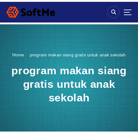
S
k
i
p
t
o
c
o
Home
program makan siang gratis untuk anak sekolah
n
t
program makan siang
e
n
gratis untuk anak
t
sekolah