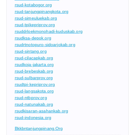
rsud-kotabogor.org
rsud-tanjungpinangkota.org
rsud-simeuluekab.org
rsud-tpikepriprov.org
rsuddrloekmonohadi-kuduskab.org
rsudksa-depok.org
rsudrtnotopuro-sidoarjokab.org
rsud-sintang.org
rsud-cilacapkab.org
rsudkoja-jakarta.org
rsud-brebeskab.org
rsud-sulbarprov.org
rsudtpi-kepriprov.org
rsud-langsakota.org
rsud-ntbprov.org
rsud-natunakab.org
rsudkisaran-asahankab.org
rsud-indonesia.org
Bkkbntanjungpinang.org