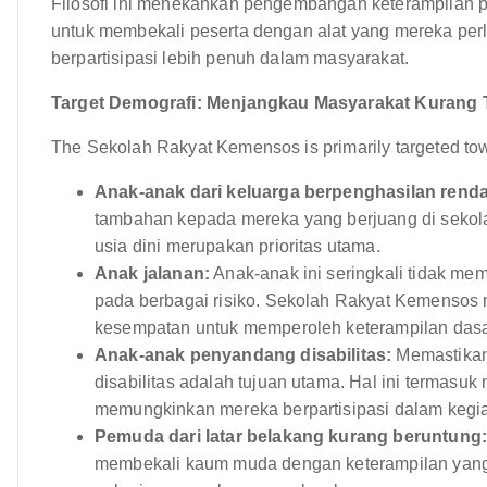
Filosofi ini menekankan pengembangan keterampilan pr
untuk membekali peserta dengan alat yang mereka pe
berpartisipasi lebih penuh dalam masyarakat.
Target Demografi: Menjangkau Masyarakat Kurang T
The Sekolah Rakyat Kemensos is primarily targeted tow
Anak-anak dari keluarga berpenghasilan rend
tambahan kepada mereka yang berjuang di sekol
usia dini merupakan prioritas utama.
Anak jalanan:
Anak-anak ini seringkali tidak mem
pada berbagai risiko. Sekolah Rakyat Kemensos
kesempatan untuk memperoleh keterampilan dasar
Anak-anak penyandang disabilitas:
Memastikan 
disabilitas adalah tujuan utama. Hal ini termas
memungkinkan mereka berpartisipasi dalam kegi
Pemuda dari latar belakang kurang beruntung
membekali kaum muda dengan keterampilan yang