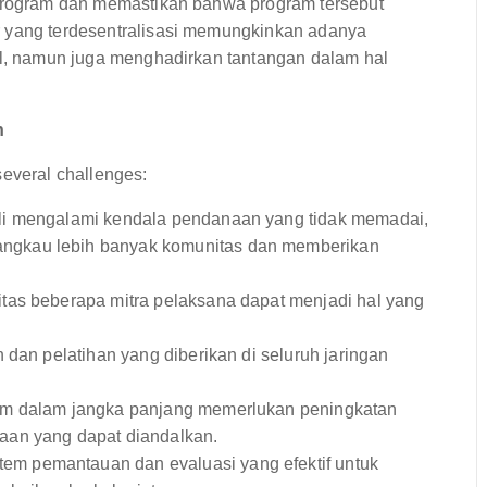
 program dan memastikan bahwa program tersebut
r yang terdesentralisasi memungkinkan adanya
kal, namun juga menghadirkan tantangan dalam hal
n
several challenges:
ali mengalami kendala pendanaan yang tidak memadai,
ngkau lebih banyak komunitas dan memberikan
tas beberapa mitra pelaksana dapat menjadi hal yang
dan pelatihan yang diberikan di seluruh jaringan
am dalam jangka panjang memerlukan peningkatan
aan yang dapat diandalkan.
m pemantauan dan evaluasi yang efektif untuk