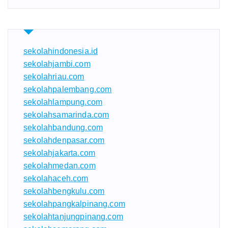
sekolahindonesia.id
sekolahjambi.com
sekolahriau.com
sekolahpalembang.com
sekolahlampung.com
sekolahsamarinda.com
sekolahbandung.com
sekolahdenpasar.com
sekolahjakarta.com
sekolahmedan.com
sekolahaceh.com
sekolahbengkulu.com
sekolahpangkalpinang.com
sekolahtanjungpinang.com