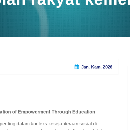
Jan, Kam, 2026
ation of Empowerment Through Education
enting dalam konteks kesejahteraan sosial di