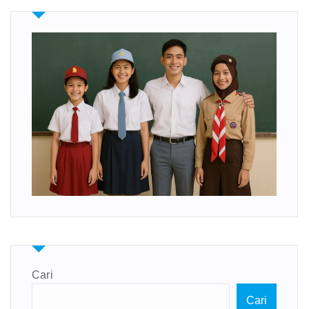
Cari
Cari