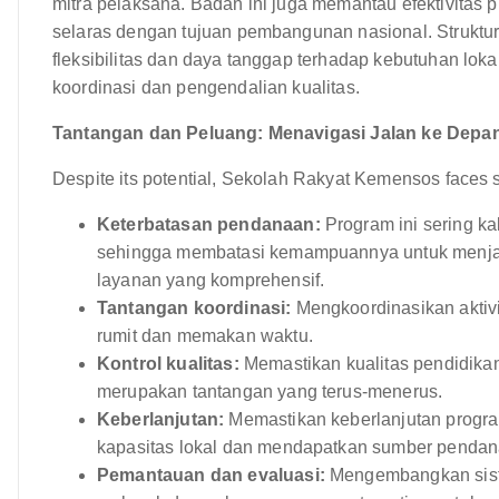
mitra pelaksana. Badan ini juga memantau efektivitas
selaras dengan tujuan pembangunan nasional. Struktu
fleksibilitas dan daya tanggap terhadap kebutuhan lo
koordinasi dan pengendalian kualitas.
Tantangan dan Peluang: Menavigasi Jalan ke Depa
Despite its potential, Sekolah Rakyat Kemensos faces 
Keterbatasan pendanaan:
Program ini sering k
sehingga membatasi kemampuannya untuk menja
layanan yang komprehensif.
Tantangan koordinasi:
Mengkoordinasikan aktivi
rumit dan memakan waktu.
Kontrol kualitas:
Memastikan kualitas pendidikan 
merupakan tantangan yang terus-menerus.
Keberlanjutan:
Memastikan keberlanjutan progr
kapasitas lokal dan mendapatkan sumber pendan
Pemantauan dan evaluasi:
Mengembangkan siste