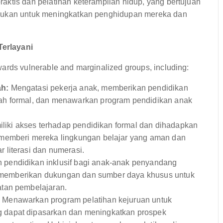
aktis dan pelatihan keterampilan hidup, yang bertujuan
rlukan untuk meningkatkan penghidupan mereka dan
erlayani
ards vulnerable and marginalized groups, including:
ah:
Mengatasi pekerja anak, memberikan pendidikan
ah formal, dan menawarkan program pendidikan anak
iliki akses terhadap pendidikan formal dan dihadapkan
 memberi mereka lingkungan belajar yang aman dan
 literasi dan numerasi.
pendidikan inklusif bagi anak-anak penyandang
uk memberikan dukungan dan sumber daya khusus untuk
atan pembelajaran.
:
Menawarkan program pelatihan kejuruan untuk
 dapat dipasarkan dan meningkatkan prospek