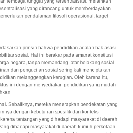
kan lembaga tunggal yang tersentralisasi, melainkan
desentralisasi yang dirancang untuk memberdayakan
merlukan pendalaman filosofi operasional, target
rdasarkan prinsip bahwa pendidikan adalah hak asasi
itas sosial. Hal ini berakar pada amanat konstitusi
rga negara, tanpa memandang latar belakang sosial
nan dan pengucilan sosial sering kali menciptakan
didikan melanggengkan kerugian. Oleh karena itu,
klus ini dengan menyediakan pendidikan yang mudah
hkan.
isional. Sebaliknya, mereka menerapkan pendekatan yang
ramnya dengan kebutuhan spesifik dan konteks
, karena tantangan yang dihadapi masyarakat di daerah
yang dihadapi masyarakat di daerah kumuh perkotaan.