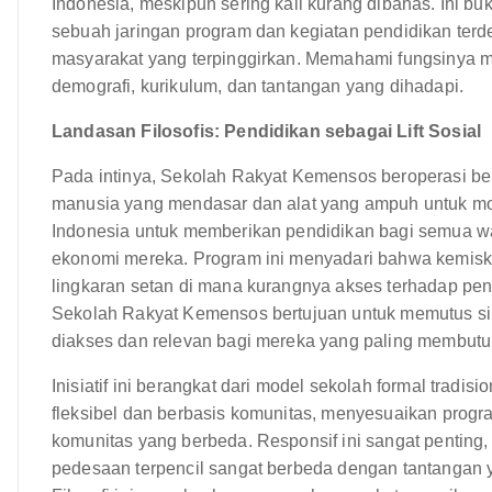
Indonesia, meskipun sering kali kurang dibahas. Ini bu
sebuah jaringan program dan kegiatan pendidikan ter
masyarakat yang terpinggirkan. Memahami fungsinya me
demografi, kurikulum, dan tantangan yang dihadapi.
Landasan Filosofis: Pendidikan sebagai Lift Sosial
Pada intinya, Sekolah Rakyat Kemensos beroperasi be
manusia yang mendasar dan alat yang ampuh untuk mobil
Indonesia untuk memberikan pendidikan bagi semua wa
ekonomi mereka. Program ini menyadari bahwa kemiski
lingkaran setan di mana kurangnya akses terhadap pen
Sekolah Rakyat Kemensos bertujuan untuk memutus si
diakses dan relevan bagi mereka yang paling membutu
Inisiatif ini berangkat dari model sekolah formal trad
fleksibel dan berbasis komunitas, menyesuaikan prog
komunitas yang berbeda. Responsif ini sangat penting
pedesaan terpencil sangat berbeda dengan tantangan 