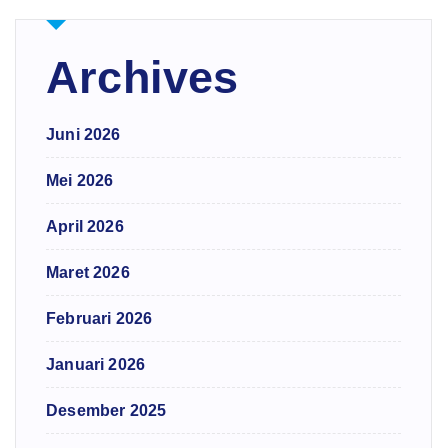
Archives
Juni 2026
Mei 2026
April 2026
Maret 2026
Februari 2026
Januari 2026
Desember 2025