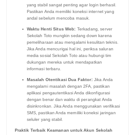
yang stabil sangat penting agar login berhasil.
Pastikan Anda memiliki koneksi internet yang
andal sebelum mencoba masuk.
Waktu Henti Situs Web:
Terkadang, server
Sekolah Toto mungkin sedang down karena
pemeliharaan atau mengalami kesulitan teknis.
Jika Anda mencurigai hal ini, periksa saluran
media sosial Sekolah Toto atau hubungi tim
dukungan mereka untuk mendapatkan
informasi terbaru.
Masalah Otentikasi Dua Faktor:
Jika Anda
mengalami masalah dengan 2FA, pastikan
aplikasi pengautentikasi Anda dikonfigurasi
dengan benar dan waktu di perangkat Anda
disinkronkan. Jika Anda menggunakan verifikasi
SMS, pastikan Anda memiliki koneksi jaringan
seluler yang stabil.
Praktik Terbaik Keamanan untuk Akun Sekolah