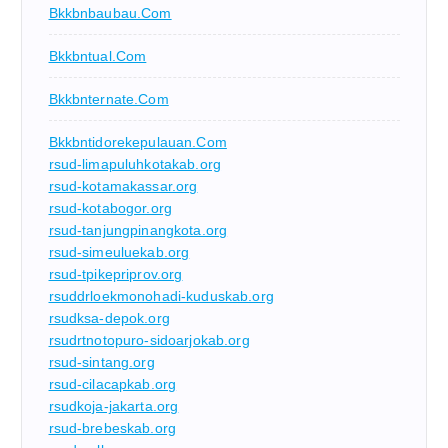
Bkkbnbaubau.com
Bkkbntual.com
Bkkbnternate.com
Bkkbntidorekepulauan.com
rsud-limapuluhkotakab.org
rsud-kotamakassar.org
rsud-kotabogor.org
rsud-tanjungpinangkota.org
rsud-simeuluekab.org
rsud-tpikepriprov.org
rsuddrloekmonohadi-kuduskab.org
rsudksa-depok.org
rsudrtnotopuro-sidoarjokab.org
rsud-sintang.org
rsud-cilacapkab.org
rsudkoja-jakarta.org
rsud-brebeskab.org