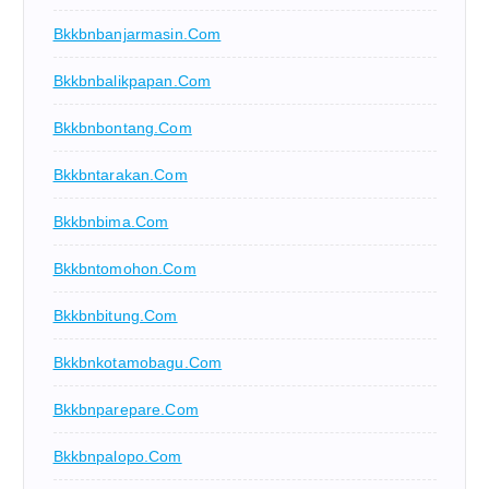
Bkkbnbanjarmasin.com
Bkkbnbalikpapan.com
Bkkbnbontang.com
Bkkbntarakan.com
Bkkbnbima.com
Bkkbntomohon.com
Bkkbnbitung.com
Bkkbnkotamobagu.com
Bkkbnparepare.com
Bkkbnpalopo.com