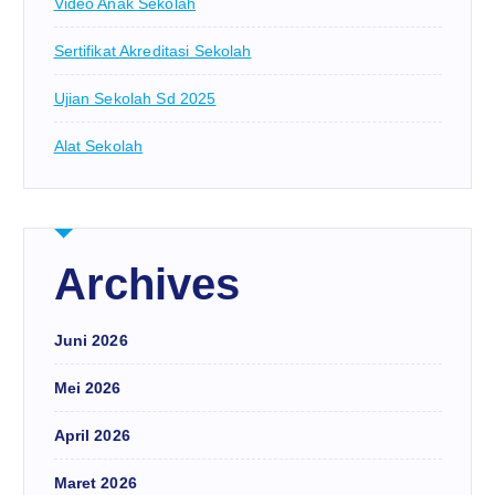
Video Anak Sekolah
Sertifikat Akreditasi Sekolah
Ujian Sekolah Sd 2025
Alat Sekolah
Archives
Juni 2026
Mei 2026
April 2026
Maret 2026