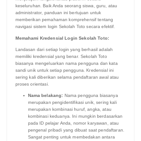
keseluruhan. Baik Anda seorang siswa, guru, atau
administrator, panduan ini bertujuan untuk
memberikan pemahaman komprehensif tentang
navigasi sistem login Sekolah Toto secara efektif.
Memahami Kredensial Login Sekolah Toto:
Landasan dari setiap login yang berhasil adalah
memiliki kredensial yang benar. Sekolah Toto
biasanya mengeluarkan nama pengguna dan kata
sandi unik untuk setiap pengguna. Kredensial ini
sering kali diberikan selama pendaftaran awal atau
proses orientasi.
Nama belakang:
Nama pengguna biasanya
merupakan pengidentifikasi unik, sering kali
merupakan kombinasi huruf, angka, atau
kombinasi keduanya. Ini mungkin berdasarkan
pada ID pelajar Anda, nomor karyawan, atau
pengenal pribadi yang dibuat saat pendaftaran.
Sangat penting untuk membedakan antara