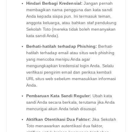
Hindari Berbagi Kredensial:
Jangan pernah
membagikan nama pengguna dan kata sandi
Anda kepada siapa pun. Ini termasuk teman,
anggota keluarga, atau bahkan staf pendukung
Sekolah Toto (mereka tidak boleh menanyakan
kata sandi Anda).
Berhati-hatilah terhadap Phishing:
Berhati-
hatilah terhadap email atau situs web phishing
yang mencoba menipu Anda agar
mengungkapkan kredensial login Anda. Selalu
verifikasi pengirim email dan periksa kembali
URL situs web sebelum memasukkan informasi
Anda.
Pembaruan Kata Sandi Reguler:
Ubah kata
sandi Anda secara berkala, terutama jika Anda
mencurigai akun Anda telah disusupi.
Aktifkan Otentikasi Dua Faktor:
Jika Sekolah
Toto menawarkan autentikasi dua faktor,