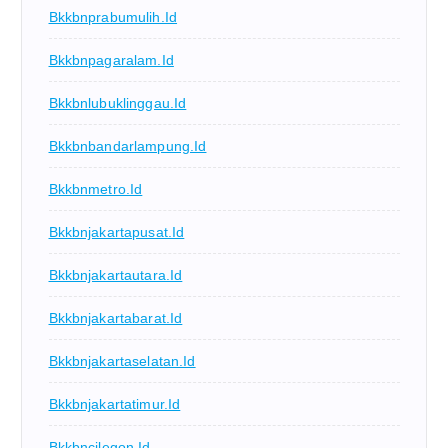
Bkkbnprabumulih.id
Bkkbnpagaralam.id
Bkkbnlubuklinggau.id
Bkkbnbandarlampung.id
Bkkbnmetro.id
Bkkbnjakartapusat.id
Bkkbnjakartautara.id
Bkkbnjakartabarat.id
Bkkbnjakartaselatan.id
Bkkbnjakartatimur.id
Bkkbncilegon.id