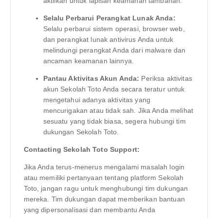
aktifkan untuk lapisan keamanan tambahan.
Selalu Perbarui Perangkat Lunak Anda:
Selalu perbarui sistem operasi, browser web,
dan perangkat lunak antivirus Anda untuk
melindungi perangkat Anda dari malware dan
ancaman keamanan lainnya.
Pantau Aktivitas Akun Anda:
Periksa aktivitas
akun Sekolah Toto Anda secara teratur untuk
mengetahui adanya aktivitas yang
mencurigakan atau tidak sah. Jika Anda melihat
sesuatu yang tidak biasa, segera hubungi tim
dukungan Sekolah Toto.
Contacting Sekolah Toto Support:
Jika Anda terus-menerus mengalami masalah login
atau memiliki pertanyaan tentang platform Sekolah
Toto, jangan ragu untuk menghubungi tim dukungan
mereka. Tim dukungan dapat memberikan bantuan
yang dipersonalisasi dan membantu Anda