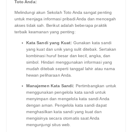
Toto Anda:
Melindungi akun Sekolah Toto Anda sangat penting
untuk menjaga informasi pribadi Anda dan mencegah
akses tidak sah. Berikut adalah beberapa praktik
terbaik keamanan yang penting:
Kata Sandi yang Kuat:
Gunakan kata sandi
yang kuat dan unik yang sulit ditebak. Sertakan
kombinasi huruf besar dan kecil, angka, dan
simbol. Hindari menggunakan informasi yang
mudah ditebak seperti tanggal lahir atau nama
hewan peliharaan Anda.
Manajemen Kata Sandi:
Pertimbangkan untuk
menggunakan pengelola kata sandi untuk
menyimpan dan mengelola kata sandi Anda
dengan aman. Pengelola kata sandi dapat
menghasilkan kata sandi yang kuat dan
mengisinya secara otomatis saat Anda
mengunjungi situs web.