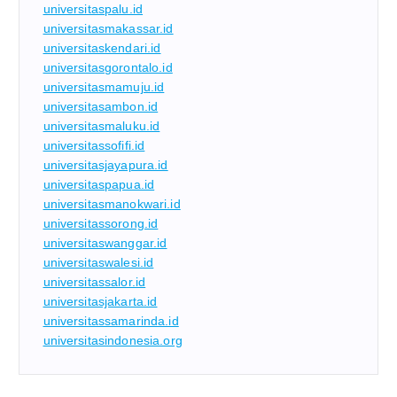
universitaspalu.id
universitasmakassar.id
universitaskendari.id
universitasgorontalo.id
universitasmamuju.id
universitasambon.id
universitasmaluku.id
universitassofifi.id
universitasjayapura.id
universitaspapua.id
universitasmanokwari.id
universitassorong.id
universitaswanggar.id
universitaswalesi.id
universitassalor.id
universitasjakarta.id
universitassamarinda.id
universitasindonesia.org