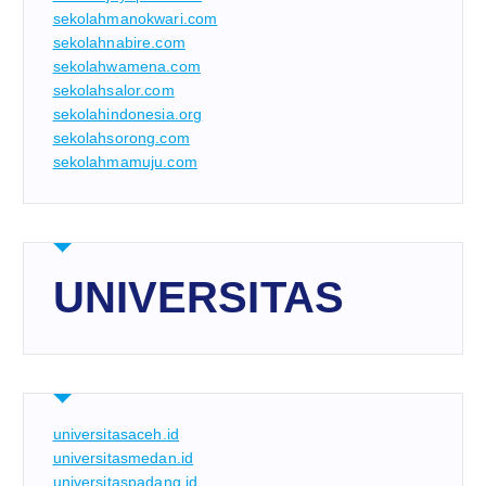
sekolahmanokwari.com
sekolahnabire.com
sekolahwamena.com
sekolahsalor.com
sekolahindonesia.org
sekolahsorong.com
sekolahmamuju.com
UNIVERSITAS
universitasaceh.id
universitasmedan.id
universitaspadang.id