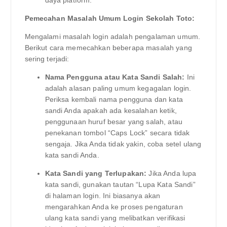
Pemecahan Masalah Umum Login Sekolah Toto:
Mengalami masalah login adalah pengalaman umum.
Berikut cara memecahkan beberapa masalah yang
sering terjadi:
Nama Pengguna atau Kata Sandi Salah:
Ini
adalah alasan paling umum kegagalan login.
Periksa kembali nama pengguna dan kata
sandi Anda apakah ada kesalahan ketik,
penggunaan huruf besar yang salah, atau
penekanan tombol “Caps Lock” secara tidak
sengaja. Jika Anda tidak yakin, coba setel ulang
kata sandi Anda.
Kata Sandi yang Terlupakan:
Jika Anda lupa
kata sandi, gunakan tautan “Lupa Kata Sandi”
di halaman login. Ini biasanya akan
mengarahkan Anda ke proses pengaturan
ulang kata sandi yang melibatkan verifikasi