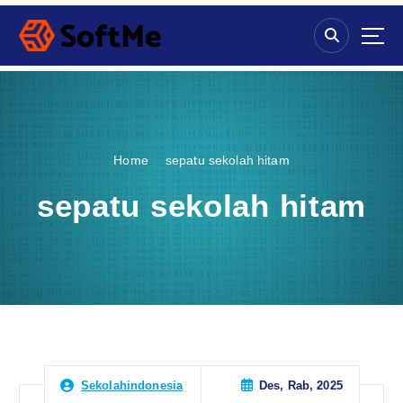
S
k
i
p
t
o
c
o
Home
sepatu sekolah hitam
n
t
sepatu sekolah hitam
e
n
t
Des, Rab, 2025
Sekolahindonesia