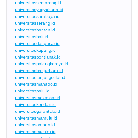
universitassemarang.id
universitasyogyakarta.id
universitassurabaya.id
universitasserang.id
universitasbanten.id
universitasbali.id
universitasdenpasar.id
universitaskupang.id
universitaspontianak.id
universitaspalangkaraya.id
universitasbanjarbaru.id
universitastanjungselor.id
universitasmanado.id
universitaspalu.id
universitasmakassar.id
universitaskendari.id
universitasgorontalo.id
universitasmamuju.id
universitasambon.id
universitasmaluku.id