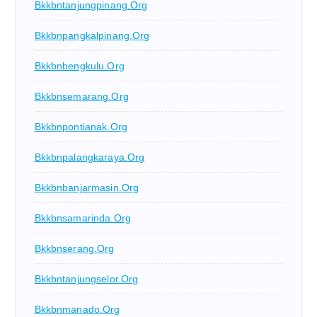
Bkkbntanjungpinang.org
Bkkbnpangkalpinang.org
Bkkbnbengkulu.org
Bkkbnsemarang.org
Bkkbnpontianak.org
Bkkbnpalangkaraya.org
Bkkbnbanjarmasin.org
Bkkbnsamarinda.org
Bkkbnserang.org
Bkkbntanjungselor.org
Bkkbnmanado.org