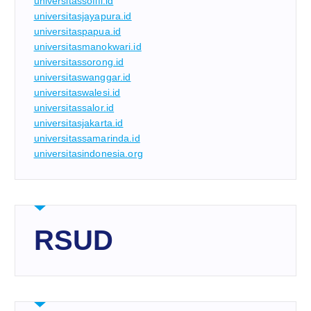
universitassofifi.id
universitasjayapura.id
universitaspapua.id
universitasmanokwari.id
universitassorong.id
universitaswanggar.id
universitaswalesi.id
universitassalor.id
universitasjakarta.id
universitassamarinda.id
universitasindonesia.org
RSUD