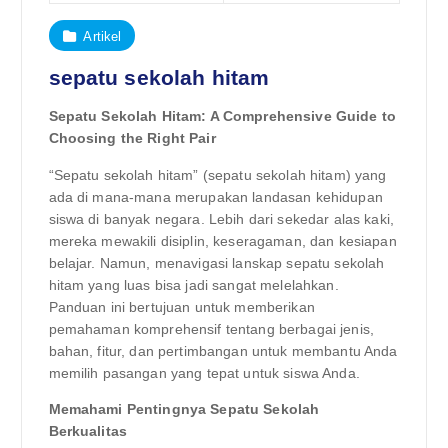
Artikel
sepatu sekolah hitam
Sepatu Sekolah Hitam: A Comprehensive Guide to
Choosing the Right Pair
“Sepatu sekolah hitam” (sepatu sekolah hitam) yang
ada di mana-mana merupakan landasan kehidupan
siswa di banyak negara. Lebih dari sekedar alas kaki,
mereka mewakili disiplin, keseragaman, dan kesiapan
belajar. Namun, menavigasi lanskap sepatu sekolah
hitam yang luas bisa jadi sangat melelahkan.
Panduan ini bertujuan untuk memberikan
pemahaman komprehensif tentang berbagai jenis,
bahan, fitur, dan pertimbangan untuk membantu Anda
memilih pasangan yang tepat untuk siswa Anda.
Memahami Pentingnya Sepatu Sekolah
Berkualitas