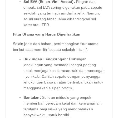
Sol EVA (Etilen-Vinil Asetat):
Ringan dan
empuk, sol EVA sering digunakan pada sepatu
sekolah yang terinspirasi dari atletik. Namun,
sol ini kurang tahan lama dibandingkan sol
karet atau TPR.
Fitur Utama yang Harus Diperhatikan
Selain jenis dan bahan, pertimbangkan fitur utama
berikut saat memilih “sepatu sekolah hitam”:
Dukungan Lengkungan:
Dukungan
lengkungan yang memadai sangat penting
untuk menjaga keselarasan kaki dan mencegah
nyeri kaki. Carilah sepatu dengan penyangga
lengkungan bawaan atau pertimbangkan untuk
menggunakan sisipan ortotik.
Bantalan:
Sol dan midsole yang empuk
memberikan peredam kejut dan kenyamanan,
terutama bagi siswa yang menghabiskan
banyak waktu untuk berdiri.