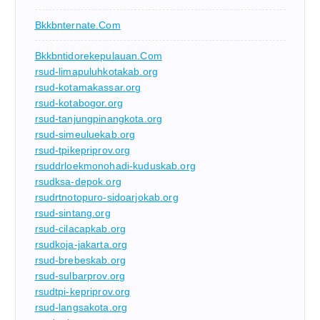
Bkkbnternate.com
Bkkbntidorekepulauan.com
rsud-limapuluhkotakab.org
rsud-kotamakassar.org
rsud-kotabogor.org
rsud-tanjungpinangkota.org
rsud-simeuluekab.org
rsud-tpikepriprov.org
rsuddrloekmonohadi-kuduskab.org
rsudksa-depok.org
rsudrtnotopuro-sidoarjokab.org
rsud-sintang.org
rsud-cilacapkab.org
rsudkoja-jakarta.org
rsud-brebeskab.org
rsud-sulbarprov.org
rsudtpi-kepriprov.org
rsud-langsakota.org