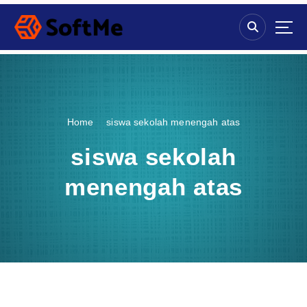
S
k
i
p
t
o
c
o
Home
siswa sekolah menengah atas
n
t
siswa sekolah
e
n
menengah atas
t