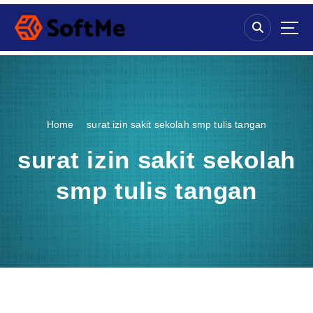
S
k
i
p
t
o
c
o
Home
surat izin sakit sekolah smp tulis tangan
n
t
surat izin sakit sekolah
e
n
smp tulis tangan
t