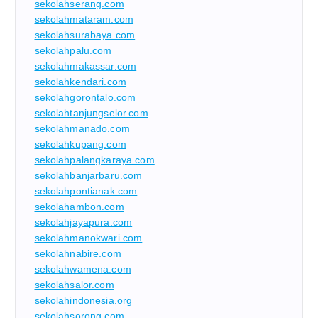
sekolahserang.com
sekolahmataram.com
sekolahsurabaya.com
sekolahpalu.com
sekolahmakassar.com
sekolahkendari.com
sekolahgorontalo.com
sekolahtanjungselor.com
sekolahmanado.com
sekolahkupang.com
sekolahpalangkaraya.com
sekolahbanjarbaru.com
sekolahpontianak.com
sekolahambon.com
sekolahjayapura.com
sekolahmanokwari.com
sekolahnabire.com
sekolahwamena.com
sekolahsalor.com
sekolahindonesia.org
sekolahsorong.com