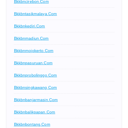
Bkkbncirebon.com
Bkkbntasikmalaya.com
Bkkbnkediri.com
Bkkbnmadiun.com
Bkkbnmojokerto.com
Bkkbnpasuruan.com
Bkkbnprobolinggo.com
Bkkbnsingkawang.com
Bkkbnbanjarmasin.com
Bkkbnbalikpapan.com
Bkkbnbontang.com