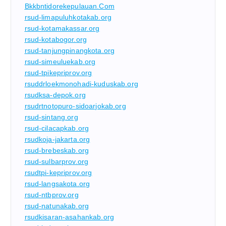
Bkkbntidorekepulauan.com
rsud-limapuluhkotakab.org
rsud-kotamakassar.org
rsud-kotabogor.org
rsud-tanjungpinangkota.org
rsud-simeuluekab.org
rsud-tpikepriprov.org
rsuddrloekmonohadi-kuduskab.org
rsudksa-depok.org
rsudrtnotopuro-sidoarjokab.org
rsud-sintang.org
rsud-cilacapkab.org
rsudkoja-jakarta.org
rsud-brebeskab.org
rsud-sulbarprov.org
rsudtpi-kepriprov.org
rsud-langsakota.org
rsud-ntbprov.org
rsud-natunakab.org
rsudkisaran-asahankab.org