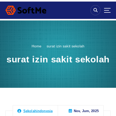
S
k
i
p
t
o
c
o
Home
surat izin sakit sekolah
n
t
surat izin sakit sekolah
e
n
t
Nov, Jum, 2025
Sekolahindonesia