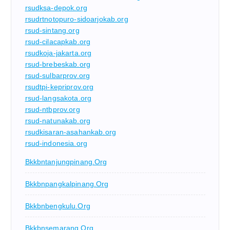
rsudksa-depok.org
rsudrtnotopuro-sidoarjokab.org
rsud-sintang.org
rsud-cilacapkab.org
rsudkoja-jakarta.org
rsud-brebeskab.org
rsud-sulbarprov.org
rsudtpi-kepriprov.org
rsud-langsakota.org
rsud-ntbprov.org
rsud-natunakab.org
rsudkisaran-asahankab.org
rsud-indonesia.org
Bkkbntanjungpinang.org
Bkkbnpangkalpinang.org
Bkkbnbengkulu.org
Bkkbnsemarang.org