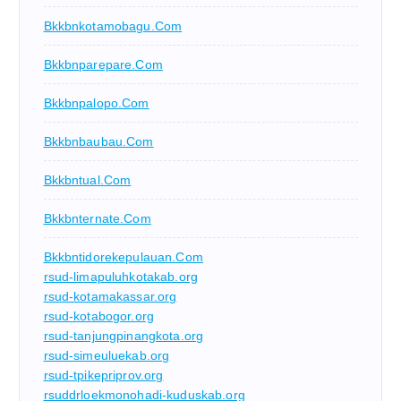
Bkkbnkotamobagu.com
Bkkbnparepare.com
Bkkbnpalopo.com
Bkkbnbaubau.com
Bkkbntual.com
Bkkbnternate.com
Bkkbntidorekepulauan.com
rsud-limapuluhkotakab.org
rsud-kotamakassar.org
rsud-kotabogor.org
rsud-tanjungpinangkota.org
rsud-simeuluekab.org
rsud-tpikepriprov.org
rsuddrloekmonohadi-kuduskab.org