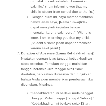
izin tidak masuk sekolah dikarenakan
sakit flu.” (I am informing you that my
child is absent from school due to the flu.)
“Dengan surat ini, saya memberitahukan
bahwa anak saya, [Nama Siswa]tidak
dapat mengikuti kegiatan belajar
mengajar karena sakit perut.” (With this
letter, I am informing you that my child,
[Student’s Name]tidak dapat bersekolah
karena sakit perut.)
Duration of Absence (Lama Ketidakhadiran):
Nyatakan dengan jelas tanggal ketidakhadiran
siswa tersebut. Tentukan tanggal mulai dan
tanggal berakhir. Jika tanggal akhir tidak
diketahui, perkirakan durasinya dan tunjukkan
bahwa Anda akan memberikan pembaruan jika
diperlukan. Misalnya:
“Ketidakhadiran ini berlaku mulai tanggal
[Tanggal Mulai] hingga [Tanggal Selesai].”
(Ketidakhadiran ini berlaku sejak [Start