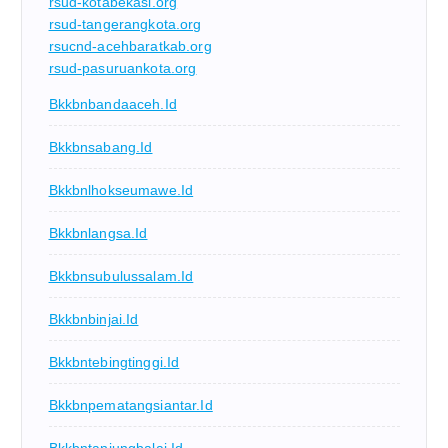
rsud-kotabekasi.org
rsud-tangerangkota.org
rsucnd-acehbaratkab.org
rsud-pasuruankota.org
Bkkbnbandaaceh.id
Bkkbnsabang.id
Bkkbnlhokseumawe.id
Bkkbnlangsa.id
Bkkbnsubulussalam.id
Bkkbnbinjai.id
Bkkbntebingtinggi.id
Bkkbnpematangsiantar.id