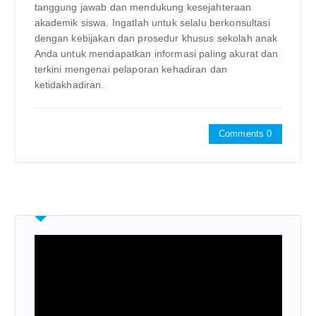
tanggung jawab dan mendukung kesejahteraan
akademik siswa. Ingatlah untuk selalu berkonsultasi
dengan kebijakan dan prosedur khusus sekolah anak
Anda untuk mendapatkan informasi paling akurat dan
terkini mengenai pelaporan kehadiran dan
ketidakhadiran.
Comments 0