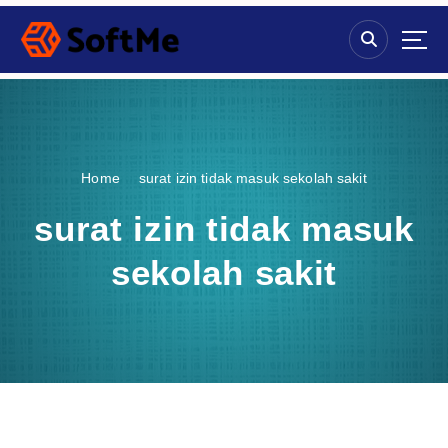
S
k
i
p
t
o
c
o
Home
surat izin tidak masuk sekolah sakit
n
t
surat izin tidak masuk
e
n
sekolah sakit
t