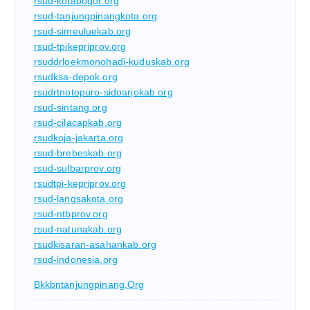
rsud-kotabogor.org
rsud-tanjungpinangkota.org
rsud-simeuluekab.org
rsud-tpikepriprov.org
rsuddrloekmonohadi-kuduskab.org
rsudksa-depok.org
rsudrtnotopuro-sidoarjokab.org
rsud-sintang.org
rsud-cilacapkab.org
rsudkoja-jakarta.org
rsud-brebeskab.org
rsud-sulbarprov.org
rsudtpi-kepriprov.org
rsud-langsakota.org
rsud-ntbprov.org
rsud-natunakab.org
rsudkisaran-asahankab.org
rsud-indonesia.org
Bkkbntanjungpinang.org