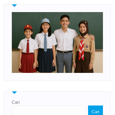
Cari
Cari