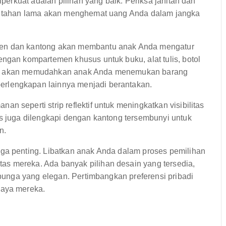
iperkuat adalah pilihan yang baik. Periksa jahitan dan
ng tahan lama akan menghemat uang Anda dalam jangka
en dan kantong akan membantu anak Anda mengatur
ngan kompartemen khusus untuk buku, alat tulis, botol
). Ini akan memudahkan anak Anda menemukan barang
rlengkapan lainnya menjadi berantakan.
an seperti strip reflektif untuk meningkatkan visibilitas
as juga dilengkapi dengan kantong tersembunyi untuk
n.
uga penting. Libatkan anak Anda dalam proses pemilihan
s mereka. Ada banyak pilihan desain yang tersedia,
f bunga yang elegan. Pertimbangkan preferensi pribadi
gaya mereka.