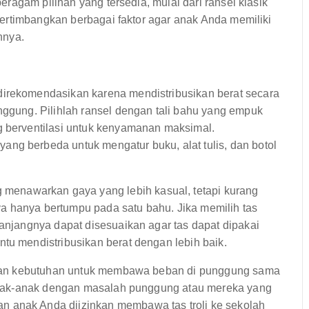
ragam pilihan yang tersedia, mulai dari ransel klasik
ertimbangkan berbagai faktor agar anak Anda memiliki
nnya.
direkomendasikan karena mendistribusikan berat secara
nggung. Pilihlah ransel dengan tali bahu yang empuk
g berventilasi untuk kenyamanan maksimal.
ng berbeda untuk mengatur buku, alat tulis, dan botol
menawarkan gaya yang lebih kasual, tetapi kurang
a hanya bertumpu pada satu bahu. Jika memilih tas
panjangnya dapat disesuaikan agar tas dapat dipakai
tu mendistribusikan berat dengan lebih baik.
ngkan kebutuhan untuk membawa beban di punggung sama
k anak-anak dengan masalah punggung atau mereka yang
 anak Anda diizinkan membawa tas troli ke sekolah