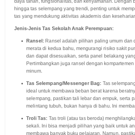
daya tahan, fungsionalitas, dan kenyamanan. Dengan be
hingga tas selempang yang trendi, penting untuk memp
tas yang mendukung aktivitas akademis dan keseharia
Jenis-Jenis Tas Sekolah Anak Perempuan:
Ransel:
Ransel adalah pilihan paling umum dan 
merata di kedua bahu, mengurangi risiko sakit pu
dan dapat disesuaikan, serta panel belakang yan
Pertimbangkan juga ransel dengan kompartemen ya
minum.
Tas Selempang/Messenger Bag:
Tas selempang 
ideal untuk membawa beban berat karena beratny
selempang, pastikan tali lebar dan empuk, serta 
melintang tubuh, bukan hanya di bahu. Ini memban
Troli Tas:
Tas troli (atau tas beroda) menghila
sekali. Ini bisa menjadi pilihan yang baik untu
membawa banyak buku pelajaran. Namun, pastikan