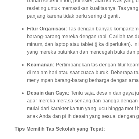
Bahan seperti nilon, poliester, atau kanvas yang d
resleting untuk memastikan kualitasnya. Tas ya
panjang karena tidak perlu sering diganti.
Fitur Organisasi:
Tas dengan banyak kompartem
barang-barang mereka dengan rapi. Carilah tas de
minum, dan laptop atau tablet (jika diperlukan
yang mereka butuhkan dan mencegah buku dan pe
Keamanan:
Pertimbangkan tas dengan fitur keaman
di malam hari atau saat cuaca buruk. Beberapa t
menyimpan barang-barang berharga dengan ama
Desain dan Gaya:
Tentu saja, desain dan gaya j
agar mereka merasa senang dan bangga dengan ta
mulai dari karakter kartun yang lucu hingga moti
anak Anda dan pilih desain yang sesuai dengan 
Tips Memilih Tas Sekolah yang Tepat: