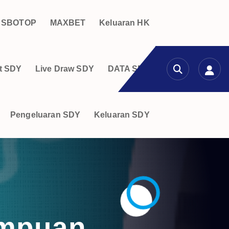
SBOTOP
MAXBET
Keluaran HK
t SDY
Live Draw SDY
DATA SDY
Pengeluaran SDY
Keluaran SDY
empuan